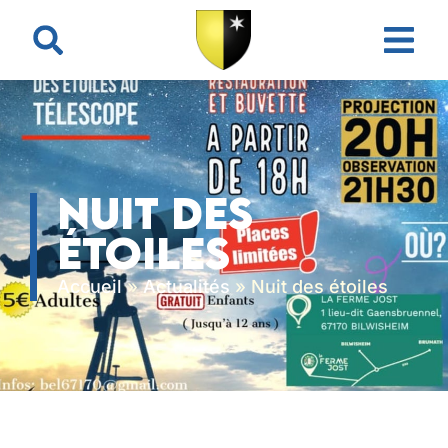
contenu
principal
Nuit des
étoiles
Accueil
»
Actualités
»
Nuit des étoiles