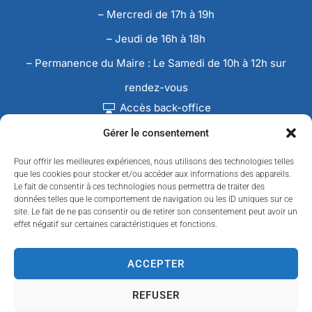
– Mercredi de 17h à 19h
– Jeudi de 16h à 18h
– Permanence du Maire : Le Samedi de 10h à 12h sur
rendez-vous
Accès back-office
Gérer le consentement
Pour offrir les meilleures expériences, nous utilisons des technologies telles
que les cookies pour stocker et/ou accéder aux informations des appareils.
Le fait de consentir à ces technologies nous permettra de traiter des
données telles que le comportement de navigation ou les ID uniques sur ce
site. Le fait de ne pas consentir ou de retirer son consentement peut avoir un
effet négatif sur certaines caractéristiques et fonctions.
ACCEPTER
REFUSER
Accessibilité
Confidentialité
Données personnelles