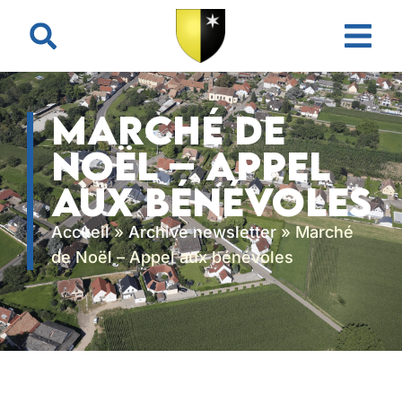
contenu
principal
Marché de
Noël – Appel
aux bénévoles
Accueil
»
Archive newsletter
»
Marché
de Noël – Appel aux bénévoles