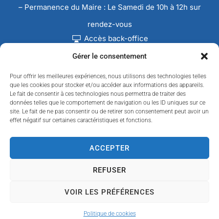
– Permanence du Maire : Le Samedi de 10h à 12h sur
rendez-vous
Accès back-office
Gérer le consentement
Pour offrir les meilleures expériences, nous utilisons des technologies telles
que les cookies pour stocker et/ou accéder aux informations des appareils.
Le fait de consentir à ces technologies nous permettra de traiter des
données telles que le comportement de navigation ou les ID uniques sur ce
site. Le fait de ne pas consentir ou de retirer son consentement peut avoir un
effet négatif sur certaines caractéristiques et fonctions.
ACCEPTER
REFUSER
Accessibilité
Confidentialité
Données personnelles
Mentions légales
Plan du site
VOIR LES PRÉFÉRENCES
© 2024 Propulsé par Utopia
(sites internet de
collectivités & GRC/GRU)
Politique de cookies