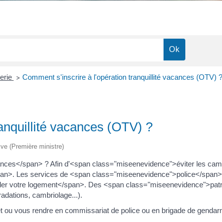
uerie
Comment s'inscrire à l'opération tranquillité vacances (OTV) 
>
ranquillité vacances (OTV) ?
tive (Première ministre)
ces</span> ? Afin d'<span class="miseenevidence">éviter les camb
/span>. Les services de <span class="miseenevidence">police</spa
ler votre logement</span>. Des <span class="miseenevidence">patr
adations, cambriolage...).
rnet ou vous rendre en commissariat de police ou en brigade de gendar