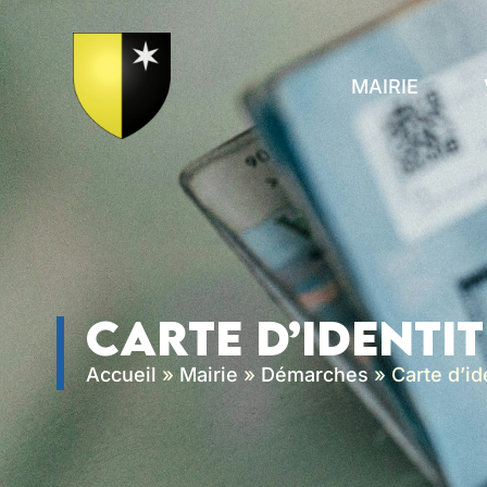
contenu
principal
MAIRIE
Carte d’identit
Accueil
»
Mairie
»
Démarches
»
Carte d’id