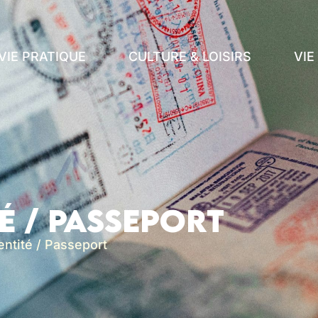
VIE PRATIQUE
CULTURE & LOISIRS
VI
é / Passeport
entité / Passeport