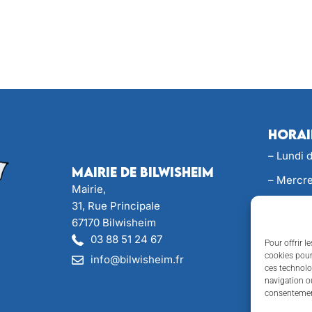
Horai
– Lundi 
Mairie de Bilwisheim
– Mercre
Mairie,
– Jeudi 
31, Rue Principale
67170 Bilwisheim
– Perman
03 88 51 24 67
Pour offrir l
Samedi d
cookies pour
info@bilwisheim.fr
ces technolo
vous
navigation ou
consentement
Accè