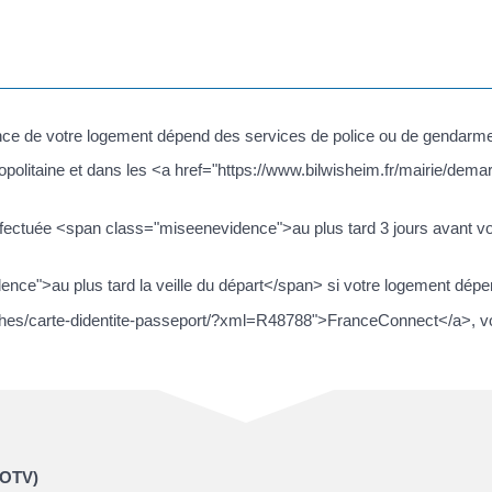
lance de votre logement dépend des services de police ou de gendarme
opolitaine et dans les <a href="https://www.bilwisheim.fr/mairie/dema
tre effectuée <span class="miseenevidence">au plus tard 3 jours avant
dence">au plus tard la veille du départ</span> si votre logement dé
rches/carte-didentite-passeport/?xml=R48788">FranceConnect</a>, vou
 (OTV)