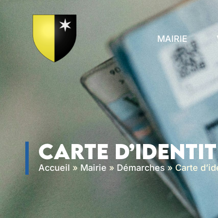
contenu
principal
MAIRIE
Carte d’identit
Accueil
»
Mairie
»
Démarches
»
Carte d’id