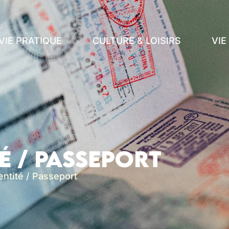
VIE PRATIQUE
CULTURE & LOISIRS
VI
é / Passeport
entité / Passeport