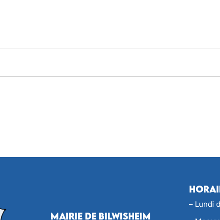
Horai
– Lundi 
Mairie de Bilwisheim