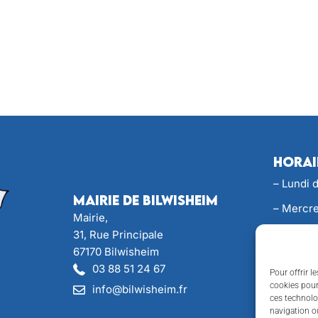
Horai
– Lundi 
Mairie de Bilwisheim
– Mercre
Mairie,
– Jeudi 
31, Rue Principale
67170 Bilwisheim
– Perman
03 88 51 24 67
Pour offrir l
Samedi d
cookies pour
info@bilwisheim.fr
ces technolo
vous
navigation ou