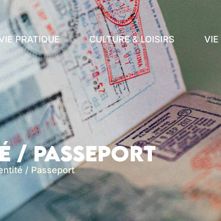
VIE PRATIQUE
CULTURE & LOISIRS
VI
é / Passeport
entité / Passeport