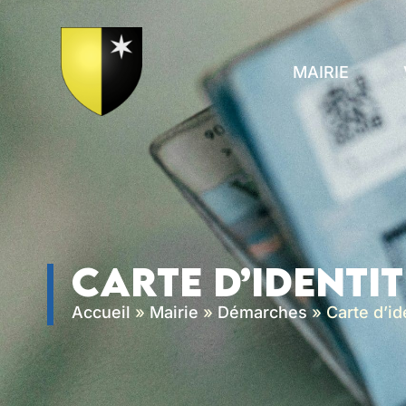
contenu
principal
MAIRIE
Carte d’identit
Accueil
»
Mairie
»
Démarches
»
Carte d’id