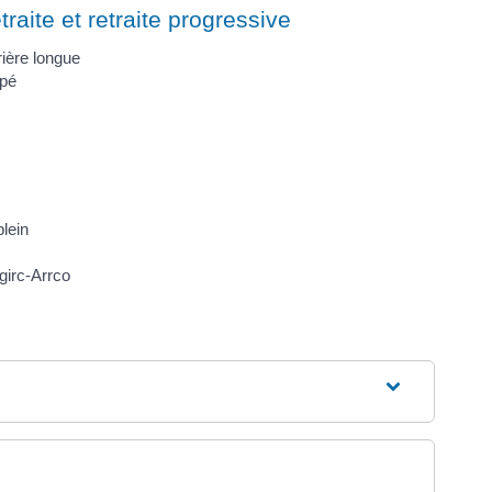
traite et retraite progressive
rière longue
apé
plein
girc-Arrco