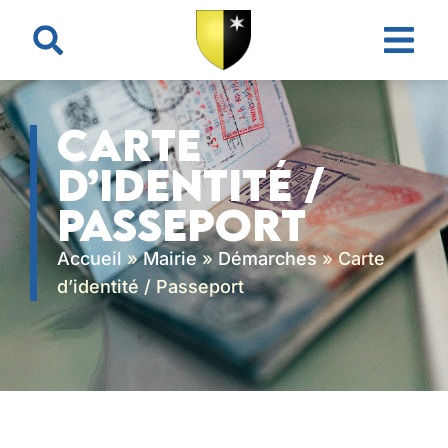
contenu
principal
Carte
d’identité /
Passeport
Accueil
»
Mairie
»
Démarches
»
Carte
d’identité / Passeport