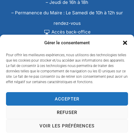
– Jeudi de 16h à 18h
– Permanence du Maire : Le Samedi de 10h à 12h sur
rendez-vous
Accès back-office
Gérer le consentement
Pour offrir les meilleures expériences, nous utilisons des technologies telles
que les cookies pour stocker et/ou accéder aux informations des appareils.
Le fait de consentir à ces technologies nous permettra de traiter des
données telles que le comportement de navigation ou les ID uniques sur ce
site. Le fait de ne pas consentir ou de retirer son consentement peut avoir un
effet négatif sur certaines caractéristiques et fonctions.
ACCEPTER
REFUSER
Accessibilité
Confidentialité
Données personnelles
Mentions légales
Plan du site
VOIR LES PRÉFÉRENCES
© 2024 Propulsé par Utopia
(sites internet de
collectivités & GRC/GRU)