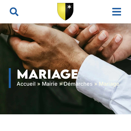
contenu
principal
Mariage
Accueil
»
Mairie
»
Démarches
»
Mariage