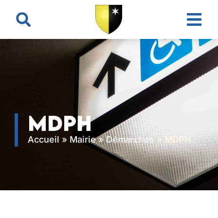
contenu
principal
MDPH
Accueil
»
Mairie
»
Démarches
»
MDPH