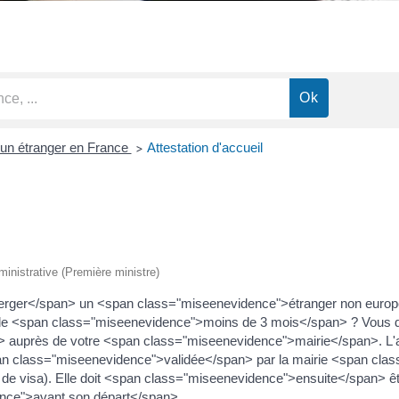
'un étranger en France
Attestation d'accueil
>
dministrative (Première ministre)
erger</span> un <span class="miseenevidence">étranger non euro
>de <span class="miseenevidence">moins de 3 mois</span> ? Vous
 auprès de votre <span class="miseenevidence">mairie</span>. L'att
 <span class="miseenevidence">validée</span> par la mairie <span c
e de visa). Elle doit <span class="miseenevidence">ensuite</span
ence">avant son départ</span>.