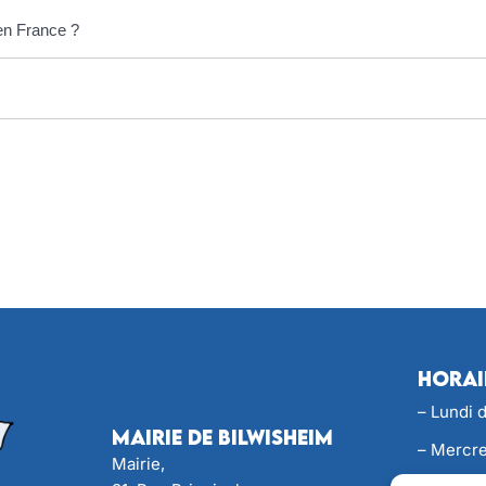
 en France ?
Horai
– Lundi 
Mairie de Bilwisheim
– Mercre
Mairie,