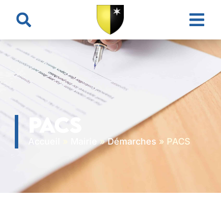
contenu
principal
PACS
Accueil
»
Mairie
»
Démarches
»
PACS