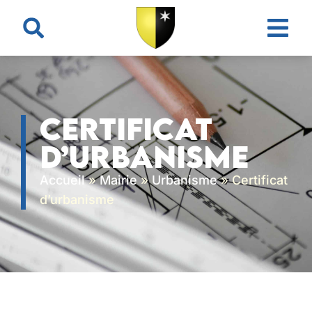
contenu
principal
Certificat
d’urbanisme
Accueil
»
Mairie
»
Urbanisme
»
Certificat
d’urbanisme