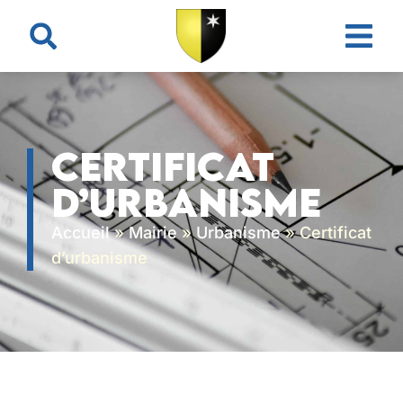
contenu
principal
Certificat
d’urbanisme
Accueil
»
Mairie
»
Urbanisme
»
Certificat
d’urbanisme