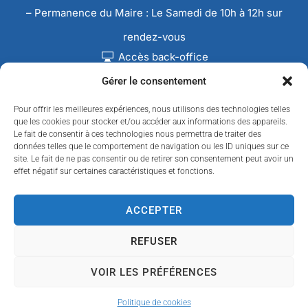
– Permanence du Maire : Le Samedi de 10h à 12h sur
rendez-vous
Accès back-office
Gérer le consentement
Pour offrir les meilleures expériences, nous utilisons des technologies telles
que les cookies pour stocker et/ou accéder aux informations des appareils.
Le fait de consentir à ces technologies nous permettra de traiter des
données telles que le comportement de navigation ou les ID uniques sur ce
site. Le fait de ne pas consentir ou de retirer son consentement peut avoir un
effet négatif sur certaines caractéristiques et fonctions.
ACCEPTER
REFUSER
Accessibilité
Confidentialité
Données personnelles
Mentions légales
Plan du site
VOIR LES PRÉFÉRENCES
© 2024 Propulsé par Utopia
(sites internet de
collectivités & GRC/GRU)
Politique de cookies