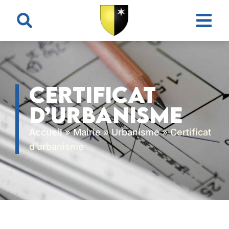
contenu
principal
Certificat
d’urbanisme
Accueil
»
Mairie
»
Urbanisme
»
Certificat
d’urbanisme