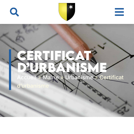
contenu
principal
Certificat
d’urbanisme
Accueil
»
Mairie
»
Urbanisme
»
Certificat
d’urbanisme