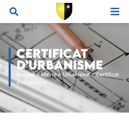
contenu
principal
Certificat
d’urbanisme
Accueil
»
Mairie
»
Urbanisme
»
Certificat
d’urbanisme