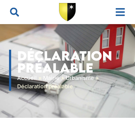
contenu
principal
Déclaration
préalable
Accueil
»
Mairie
»
Urbanisme
»
Déclaration préalable