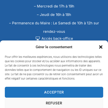
– Mercredi de 17h à 19h
– Jeudi de 16h à 18h
– Permanence du Maire : Le Samedi de 10h à 12h sur
rendez-vous
Accès back-office
Gérer le consentement
Pour offrir les meilleures expériences, nous utilisons des technologies telles
que les cookies pour stocker et/ou accéder aux informations des appareils.
Le fait de consentir à ces technologies nous permettra de traiter des
données telles que le comportement de navigation ou les ID uniques sur ce
site. Le fait de ne pas consentir ou de retirer son consentement peut avoir un
effet négatif sur certaines caractéristiques et fonctions.
ACCEPTER
REFUSER
Accessibilité
Confidentialité
Données personnelles