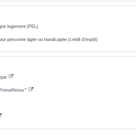
rgne logement (PEL)
our personne âgée ou handicapée (crédit d'impôt)
ique
MaPrimeRénov'"