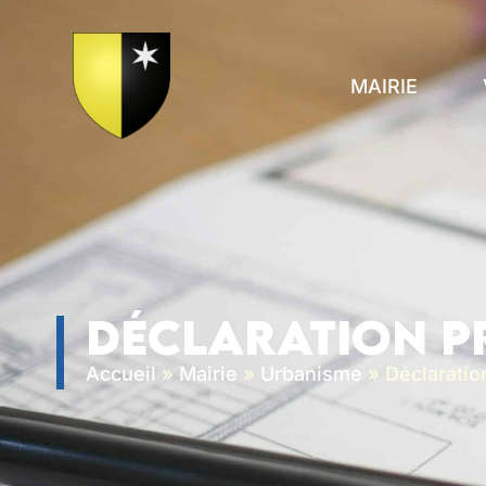
contenu
principal
MAIRIE
Déclaration p
Accueil
»
Mairie
»
Urbanisme
»
Déclaratio