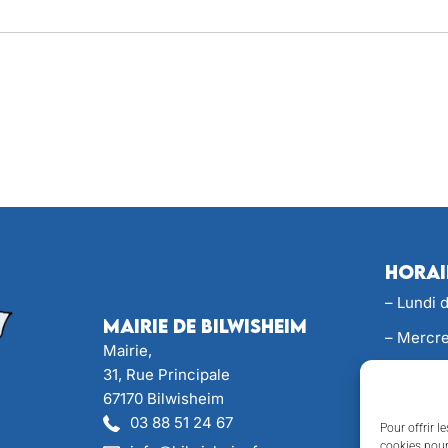
Horai
– Lundi 
Mairie de Bilwisheim
– Mercre
Mairie,
– Jeudi 
31, Rue Principale
67170 Bilwisheim
– Perman
03 88 51 24 67
Pour offrir l
Samedi d
cookies pour