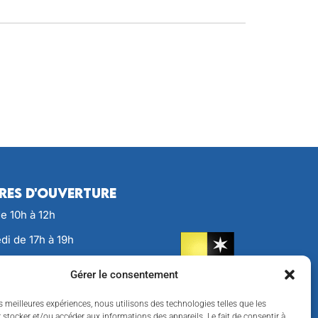
res d'ouverture
de 10h à 12h
di de 17h à 19h
de 16h à 18h
Gérer le consentement
ence du Maire : Le
es meilleures expériences, nous utilisons des technologies telles que les
e 10h à 12h sur rendez-
 stocker et/ou accéder aux informations des appareils. Le fait de consentir à