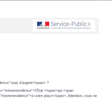
idence">pas d'argent</span> ?
ass="miseenevidence">l'État </span>qui <span
miseenevidence">à votre place</span>. Attention, vous ne