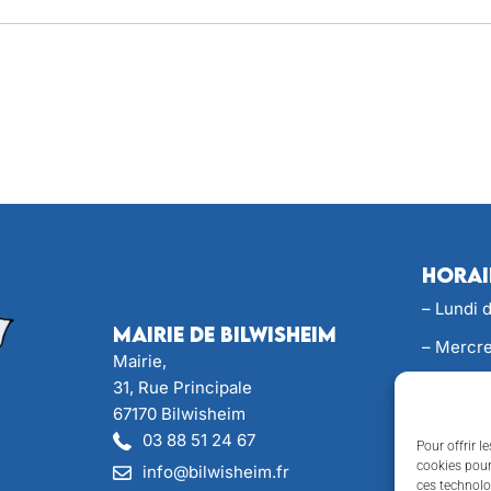
Horai
– Lundi 
Mairie de Bilwisheim
– Mercre
Mairie,
– Jeudi 
31, Rue Principale
67170 Bilwisheim
– Perman
03 88 51 24 67
Pour offrir l
Samedi d
cookies pour
info@bilwisheim.fr
ces technolo