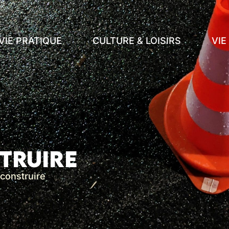
VIE PRATIQUE
CULTURE & LOISIRS
VI
truire
construire